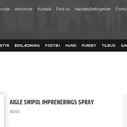
rside
Annoncer
Kontakt
Find os
Handelsbetingelser
Fortr
STYR
BEKLÆDNING
FODTØJ
HUND
PURDEY
TILBUD
GA
AIGLE SWIPOL IMPRENERINGS SPRAY
19251