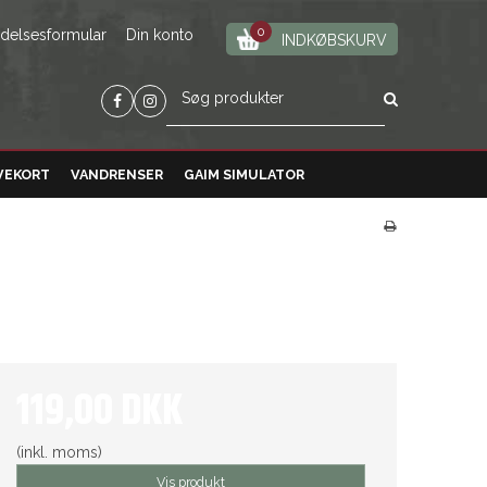
0
ydelsesformular
Din konto
INDKØBSKURV
VEKORT
VANDRENSER
GAIM SIMULATOR
119,00 DKK
(inkl. moms)
Vis produkt