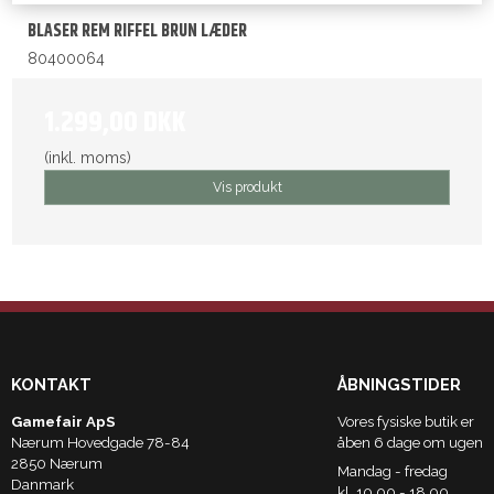
BLASER REM RIFFEL BRUN LÆDER
80400064
1.299,00 DKK
(inkl. moms)
Vis produkt
KONTAKT
ÅBNINGSTIDER
Gamefair ApS
Vores fysiske butik er
Nærum Hovedgade 78-84
åben 6 dage om ugen
2850 Nærum
Mandag - fredag
Danmark
kl. 10.00 - 18.00