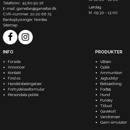
Telefonnr.
:
45 80 90 16
Lørdag
E-mail
:
gamefair@gamefair.dk
kl. 09.30 - 13.00
CVR-nummer
:
20 20 66 75
Bankoplysninger
:
Nordea
Sitemap
INFO
PRODUKTER
Forside
Våben
Annoncer
Optik
Kontakt
Ammunition
Find os
Jagtudstyr
Handelsbetingelser
Beklædning
Fortrydelsesformular
Fodtøj
Persondata politik
Hund
Purdey
Tilbud
Gavekort
Vandrenser
Gaim simulator