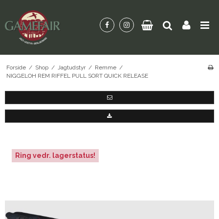
Forside
/
Shop
/
Jagtudstyr
/
Remme
/
NIGGELOH REM RIFFEL PULL SORT QUICK RELEASE
Ring vedr. lagerstatus!