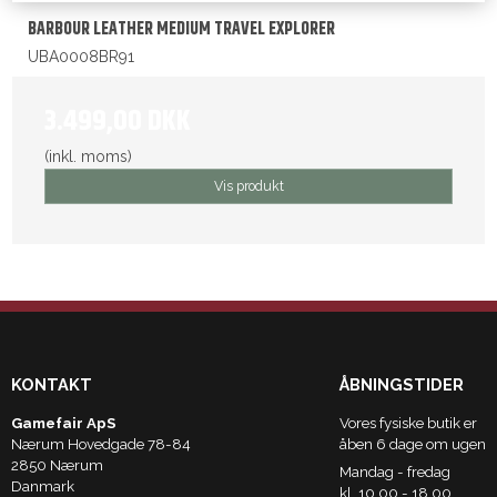
BARBOUR LEATHER MEDIUM TRAVEL EXPLORER
UBA0008BR91
3.499,00 DKK
(inkl. moms)
Vis produkt
KONTAKT
ÅBNINGSTIDER
Gamefair ApS
Vores fysiske butik er
Nærum Hovedgade 78-84
åben 6 dage om ugen
2850 Nærum
Mandag - fredag
Danmark
kl. 10.00 - 18.00