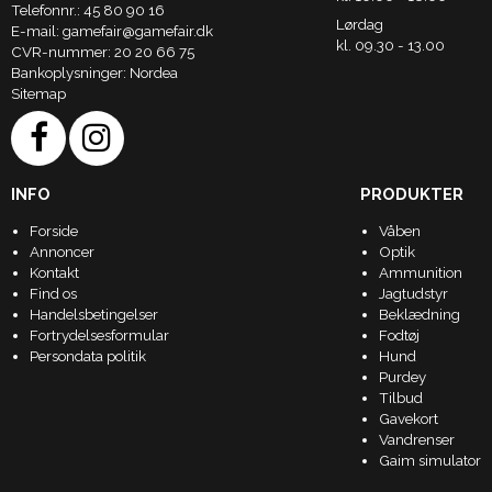
Telefonnr.
:
45 80 90 16
Lørdag
E-mail
:
gamefair@gamefair.dk
kl. 09.30 - 13.00
CVR-nummer
:
20 20 66 75
Bankoplysninger
:
Nordea
Sitemap
INFO
PRODUKTER
Forside
Våben
Annoncer
Optik
Kontakt
Ammunition
Find os
Jagtudstyr
Handelsbetingelser
Beklædning
Fortrydelsesformular
Fodtøj
Persondata politik
Hund
Purdey
Tilbud
Gavekort
Vandrenser
Gaim simulator