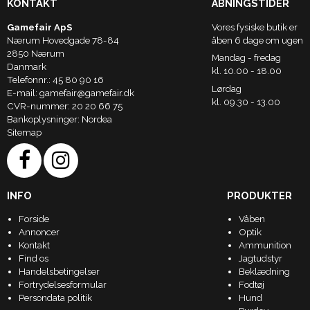
KONTAKT
ÅBNINGSTIDER
Gamefair ApS
Vores fysiske butik er
Nærum Hovedgade 78-84
åben 6 dage om ugen
2850 Nærum
Mandag - fredag
Danmark
kl. 10.00 - 18.00
Telefonnr.
:
45 80 90 16
Lørdag
E-mail
:
gamefair@gamefair.dk
kl. 09.30 - 13.00
CVR-nummer
:
20 20 66 75
Bankoplysninger
:
Nordea
Sitemap
INFO
PRODUKTER
Forside
Våben
Annoncer
Optik
Kontakt
Ammunition
Find os
Jagtudstyr
Handelsbetingelser
Beklædning
Fortrydelsesformular
Fodtøj
Persondata politik
Hund